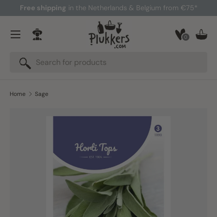
Free shipping
in the Netherlands & Belgium from €75*
Skip to content
Menu
0
Log in
Bask
Search
Search
Home
Sage
Skip to product information