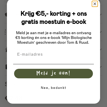
Krijg €5,- korting + ons
Dispatch
gratis moestuin e-book
Different types of seeds
Meld je aan met je e-mailadres
en ontvang
€5 korting én ons e-book 'Mijn Biologische
Moestuin' geschreven door Tom & Ruud.
Saving seeds
Email
Basic sowing guide
Meld je aan!
Sage
Nee, bedankt
Regular price
€2,48