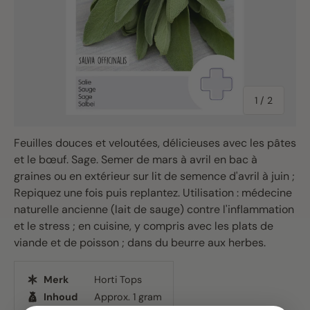
of
1
/
2
Feuilles douces et veloutées, délicieuses avec les pâtes
et le bœuf. Sage. Semer de mars à avril en bac à
graines ou en extérieur sur lit de semence d'avril à juin ;
Repiquez une fois puis replantez. Utilisation : médecine
naturelle ancienne (lait de sauge) contre l'inflammation
et le stress ; en cuisine, y compris avec les plats de
viande et de poisson ; dans du beurre aux herbes.
Merk
Horti Tops
Inhoud
Approx. 1 gram